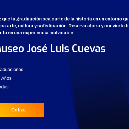
 que tu graduación sea parte de la historia en un entorno qu
ca arte, cultura y sofisticación. Reserva ahora y convierte t
nto en una experiencia inolvidable.
useo José Luis Cuevas
raduaciones
v Años
odas
Cotiza