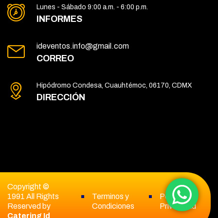
Lunes - Sábado 9:00 a.m. - 6:00 p.m.
INFORMES
ideventos.info@gmail.com
CORREO
Hipódromo Condesa, Cuauhtémoc, 06170, CDMX
DIRECCIÓN
Copyright ©
1991 All Rights
Terminos y
Politica de
Reserved by
Condiciones
Privacidad
Catering Id