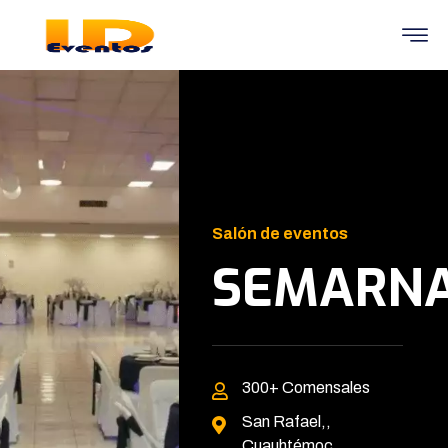
Salón de eventos
SEMARN
300+
Comensales
San Rafael,,
Cuauhtémoc,