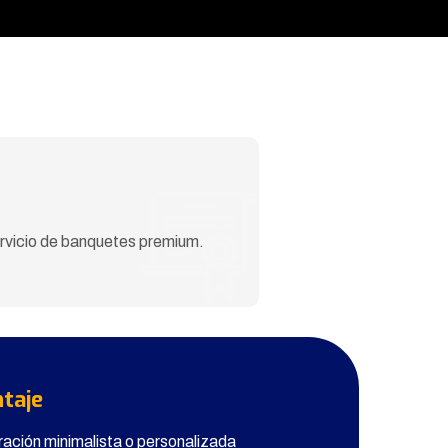
rvicio de banquetes premium.
taje
ación minimalista o personalizada