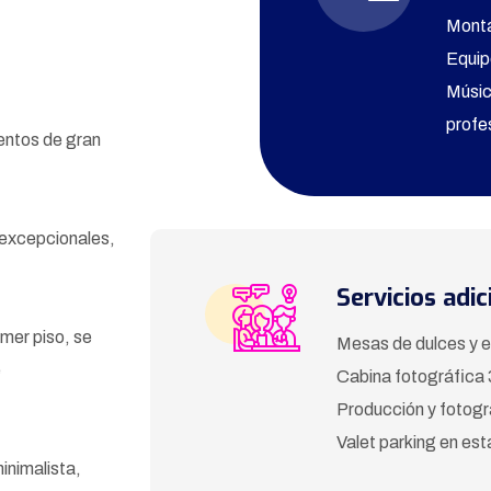
Monta
Equip
Músic
profe
ventos de gran
excepcionales,
Servicios adic
imer piso, se
Mesas de dulces y 
e
Cabina fotográfica 
Producción y fotogra
Valet parking en es
inimalista,