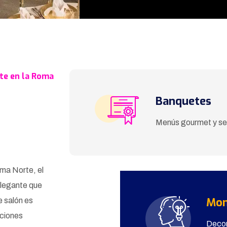
nte en la Roma
Banquetes
Menús gourmet y se
oma Norte, el
elegante que
Mon
e salón es
ciones
Decor