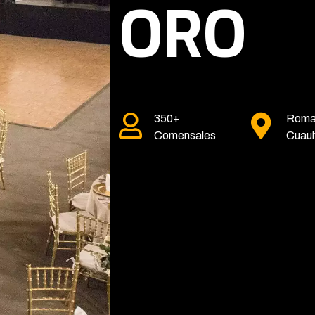
ORO
350+
Roma
Comensales
Cuau